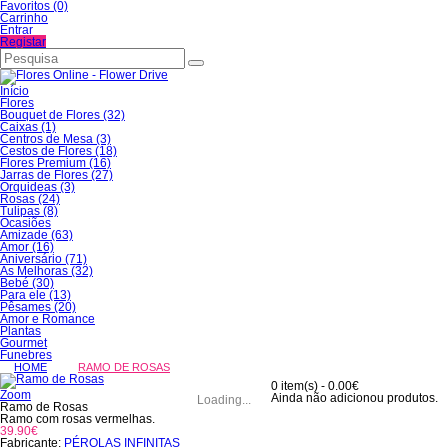
Favoritos (0)
Carrinho
Entrar
Registar
Início
Flores
Bouquet de Flores (32)
Caixas (1)
Centros de Mesa (3)
Cestos de Flores (18)
Flores Premium (16)
Jarras de Flores (27)
Orquideas (3)
Rosas (24)
Tulipas (8)
Ocasiões
Amizade (63)
Amor (16)
Aniversário (71)
As Melhoras (32)
Bebé (30)
Para ele (13)
Pêsames (20)
Amor e Romance
Plantas
Gourmet
Funebres
HOME
RAMO DE ROSAS
0 item(s) - 0.00€
Zoom
Ainda não adicionou produtos.
Loading...
Ramo de Rosas
Ramo com rosas vermelhas.
39.90€
Fabricante:
PÉROLAS INFINITAS