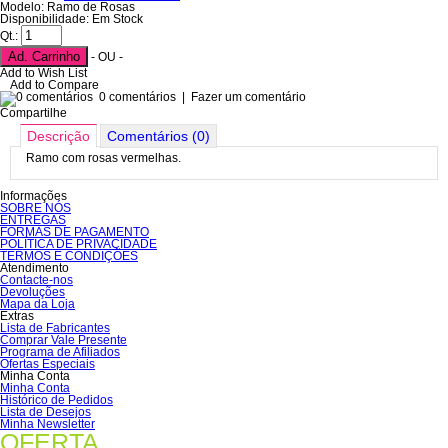
Modelo: Ramo de Rosas
Disponibilidade: Em Stock
Qt.:
Ad. Carrinho
- OU -
Add to Wish List
Add to Compare
0 comentários
|
Fazer um comentário
Compartilhe
Descrição
Comentários (0)
Ramo com rosas vermelhas.
Informações
SOBRE NÓS
ENTREGAS
FORMAS DE PAGAMENTO
POLÍTICA DE PRIVACIDADE
TERMOS E CONDIÇÕES
Atendimento
Contacte-nos
Devoluções
Mapa da Loja
Extras
Lista de Fabricantes
Comprar Vale Presente
Programa de Afiliados
Ofertas Especiais
Minha Conta
Minha Conta
Histórico de Pedidos
Lista de Desejos
Minha Newsletter
OFERTA