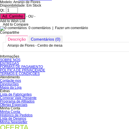
Modelo: Arranjo de Flores
Disponibilidade: Em Stock
Qt.:
Ad. Carrinho
- OU -
Add to Wish List
Add to Compare
0 comentários
|
Fazer um comentário
Compartilhe
Descrição
Comentários (0)
Arranjo de Flores - Centro de mesa
Informações
SOBRE NÓS
ENTREGAS
FORMAS DE PAGAMENTO
POLÍTICA DE PRIVACIDADE
TERMOS E CONDIÇÕES
Atendimento
Contacte-nos
Devoluções
Mapa da Loja
Extras
Lista de Fabricantes
Comprar Vale Presente
Programa de Afiliados
Ofertas Especiais
Minha Conta
Minha Conta
Histórico de Pedidos
Lista de Desejos
Minha Newsletter
OFERTA