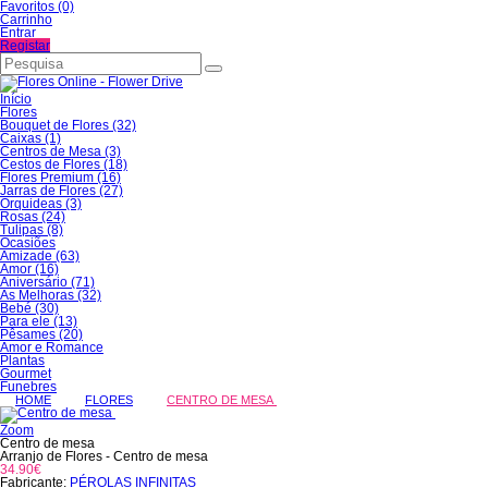
Favoritos (0)
Carrinho
Entrar
Registar
Início
Flores
Bouquet de Flores (32)
Caixas (1)
Centros de Mesa (3)
Cestos de Flores (18)
Flores Premium (16)
Jarras de Flores (27)
Orquideas (3)
Rosas (24)
Tulipas (8)
Ocasiões
Amizade (63)
Amor (16)
Aniversário (71)
As Melhoras (32)
Bebé (30)
Para ele (13)
Pêsames (20)
Amor e Romance
Plantas
Gourmet
Funebres
HOME
FLORES
CENTRO DE MESA
Zoom
Centro de mesa
Arranjo de Flores - Centro de mesa
34.90€
Fabricante:
PÉROLAS INFINITAS