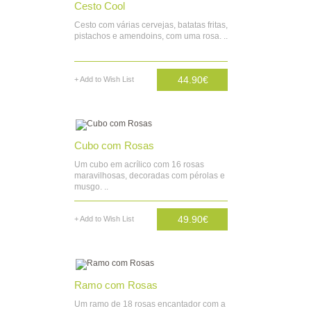
Cesto Cool
Cesto com várias cervejas, batatas fritas,
pistachos e amendoins, com uma rosa. ..
44.90€
+ Add to Wish List
AD. CARRINHO
Cubo com Rosas
Um cubo em acrílico com 16 rosas
maravilhosas, decoradas com pérolas e
musgo. ..
49.90€
+ Add to Wish List
AD. CARRINHO
Ramo com Rosas
Um ramo de 18 rosas encantador com a