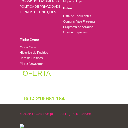
FORMAS DE PAGAMENTO
Mapa da Loja
POLÍTICA DE PRIVACIDADE
Extras
TERMOS E CONDIÇÕES
Lista de Fabricantes
Comprar Vale Presente
Programa de Afiliados
Ofertas Especiais
Minha Conta
Minha Conta
Histórico de Pedidos
Lista de Desejos
Minha Newsletter
OFERTA
EXPEDIÇÃO GRÁTIS
Na Grande Lisboa
Telf.: 219 681 184
© 2026 flowerdrive.pt | All Rights Reserved