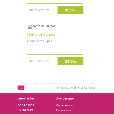
49.90€
+ Add to Wish List
AD. CARRINHO
Ramo de Tulipas
Ramo com tulipas. ..
24.90€
+ Add to Wish List
AD. CARRINHO
Showing 1 to 15 of 16 (2 Pages)
1
2
>
>|
Informações
Atendimento
SOBRE NÓS
Contacte-nos
ENTREGAS
Devoluções