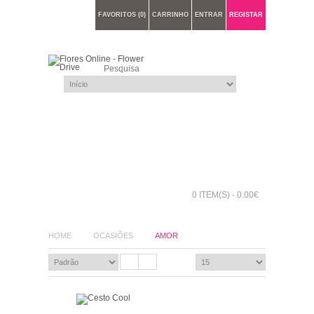
FAVORITOS (0)
CARRINHO
ENTRAR
REGISTAR
0 ITEM(S) - 0.00€
HOME
OCASIÕES
AMOR