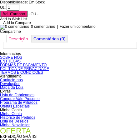
Disponibilidade: Em Stock
Qt.:
Ad. Carrinho
- OU -
Add to Wish List
Add to Compare
0 comentários
|
Fazer um comentário
Compartilhe
Descrição
Comentários (0)
Informações
SOBRE NÓS
ENTREGAS
FORMAS DE PAGAMENTO
POLÍTICA DE PRIVACIDADE
TERMOS E CONDIÇÕES
Atendimento
Contacte-nos
Devoluções
Mapa da Loja
Extras
Lista de Fabricantes
Comprar Vale Presente
Programa de Afiliados
Ofertas Especiais
Minha Conta
Minha Conta
Histórico de Pedidos
Lista de Desejos
Minha Newsletter
OFERTA
EXPEDIÇÃO GRÁTIS