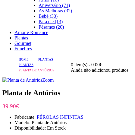
Aniversário (71)
As Melhoras (32)
Bebé (30)
Para ele (13)
Pêsames (20)
Amor e Romance
Plantas
Gourmet
Funebres
HOME
PLANTAS
0 item(s) - 0.00€
PLANTAS
Ainda não adicionou produtos.
PLANTA DE ANTÚRIOS
Zoom
Planta de Antúrios
39.90€
Fabricante:
PÉROLAS INFINITAS
Modelo: Planta de Antúrios
Disponibilidade: Em Stock