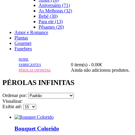
Aniversário (71)
As Melhoras (32)
Bebé (30)
Para ele (13)
Pêsames (20)
Amor e Romance
Plantas
Gourmet
Funebres
HOME
0 item(s) - 0.00€
FABRICANTES
Ainda não adicionou produtos.
PÉROLAS INFINITAS
PÉROLAS INFINITAS
Ordenar por:
Visualizar:
Exibir até:
Bouquet Colorido