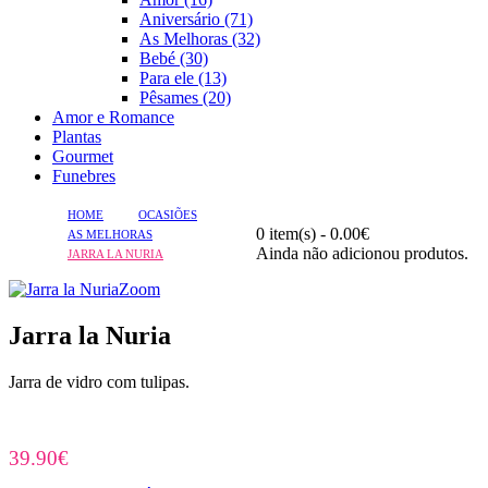
Aniversário (71)
As Melhoras (32)
Bebé (30)
Para ele (13)
Pêsames (20)
Amor e Romance
Plantas
Gourmet
Funebres
HOME
OCASIÕES
0 item(s) - 0.00€
AS MELHORAS
Ainda não adicionou produtos.
JARRA LA NURIA
Zoom
Jarra la Nuria
Jarra de vidro com tulipas.
39.90€