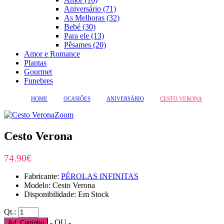
Aniversário (71)
As Melhoras (32)
Bebé (30)
Para ele (13)
Pêsames (20)
Amor e Romance
Plantas
Gourmet
Funebres
HOME
OCASIÕES
ANIVERSÁRIO
CESTO VERONA
Zoom
Cesto Verona
74.90€
Fabricante:
PÉROLAS INFINITAS
Modelo: Cesto Verona
Disponibilidade: Em Stock
Qt.:
- OU -
Ad. Carrinho