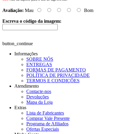
Avaliação:
Mau
Bom
Escreva o código da imagem:
button_continue
Informações
SOBRE NÓS
ENTREGAS
FORMAS DE PAGAMENTO
POLÍTICA DE PRIVACIDADE
TERMOS E CONDIÇÕES
Atendimento
Contacte-nos
Devoluções
Mapa da Loja
Extras
Lista de Fabricantes
Comprar Vale Presente
Programa de Afiliados
Ofertas Especiais