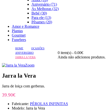
Aniversário (71)
As Melhoras (32)
Bebé (30)
Para ele (13)
Pêsames (20)
Amor e Romance
Plantas
Gourmet
Funebres
HOME
OCASIÕES
0 item(s) - 0.00€
ANIVERSÁRIO
Ainda não adicionou produtos.
JARRA LA VERA
Zoom
Jarra la Vera
Jarra de loiça com gerberas.
39.90€
Fabricante:
PÉROLAS INFINITAS
Modelo: Jarra la Vera