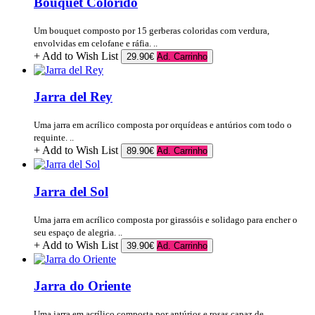
Bouquet Colorido
Um bouquet composto por 15 gerberas coloridas com verdura,
envolvidas em celofane e ráfia. ..
+ Add to Wish List
29.90€
Ad. Carrinho
Jarra del Rey
Uma jarra em acrílico composta por orquídeas e antúrios com todo o
requinte. ..
+ Add to Wish List
89.90€
Ad. Carrinho
Jarra del Sol
Uma jarra em acrílico composta por girassóis e solidago para encher o
seu espaço de alegria. ..
+ Add to Wish List
39.90€
Ad. Carrinho
Jarra do Oriente
Uma jarra em acrílico composta por antúrios e rosas capaz de