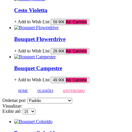
Cesto Violetta
+ Add to Wish List
59.90€
Ad. Carrinho
Bouquet Flowerdrive
+ Add to Wish List
29.90€
Ad. Carrinho
Bouquet Campestre
+ Add to Wish List
49.90€
Ad. Carrinho
HOME
OCASIÕES
ANIVERSÁRIO
Ordenar por:
Visualizar:
Exibir até: