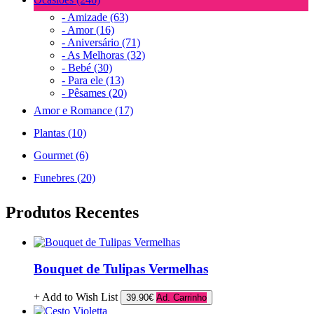
- Amizade (63)
- Amor (16)
- Aniversário (71)
- As Melhoras (32)
- Bebé (30)
- Para ele (13)
- Pêsames (20)
Amor e Romance (17)
Plantas (10)
Gourmet (6)
Funebres (20)
Produtos Recentes
Bouquet de Tulipas Vermelhas
+ Add to Wish List
39.90€
Ad. Carrinho