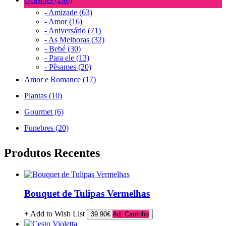
- Amizade (63)
- Amor (16)
- Aniversário (71)
- As Melhoras (32)
- Bebé (30)
- Para ele (13)
- Pêsames (20)
Amor e Romance (17)
Plantas (10)
Gourmet (6)
Funebres (20)
Produtos Recentes
Bouquet de Tulipas Vermelhas
+ Add to Wish List
39.90€
Ad. Carrinho