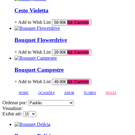
Cesto Violetta
+ Add to Wish List
59.90€
Ad. Carrinho
Bouquet Flowerdrive
+ Add to Wish List
29.90€
Ad. Carrinho
Bouquet Campestre
+ Add to Wish List
49.90€
Ad. Carrinho
HOME
OCASIÕES
AMOR
FLORES
ROSAS
Ordenar por:
Visualizar:
Exibir até: