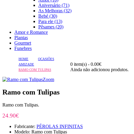
Aniversário (71)
As Melhoras (32)
Bebé (30)
Para ele (13)
Pêsames (20)
Amor e Romance
Plantas
Gourmet
Funebres
HOME
OCASIÕES
0 item(s) - 0.00€
AMIZADE
Ainda não adicionou produtos.
RAMO COM TULIPAS
Zoom
Ramo com Tulipas
Ramo com Tulipas.
24.90€
Fabricante:
PÉROLAS INFINITAS
Modelo: Ramo com Tulipas