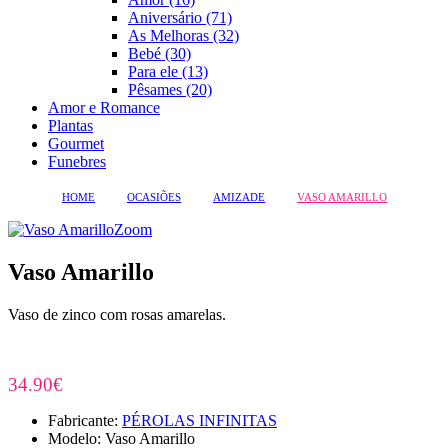
Aniversário (71)
As Melhoras (32)
Bebé (30)
Para ele (13)
Pêsames (20)
Amor e Romance
Plantas
Gourmet
Funebres
HOME
OCASIÕES
AMIZADE
VASO AMARILLO
Zoom
Vaso Amarillo
Vaso de zinco com rosas amarelas.
34.90€
Fabricante:
PÉROLAS INFINITAS
Modelo: Vaso Amarillo