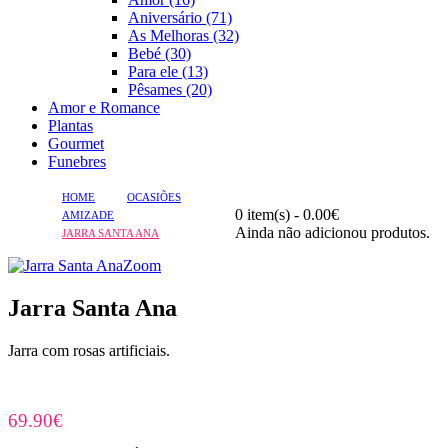
Aniversário (71)
As Melhoras (32)
Bebé (30)
Para ele (13)
Pêsames (20)
Amor e Romance
Plantas
Gourmet
Funebres
HOME
OCASIÕES
0 item(s) - 0.00€
AMIZADE
Ainda não adicionou produtos.
JARRA SANTA ANA
Zoom
Jarra Santa Ana
Jarra com rosas artificiais.
69.90€