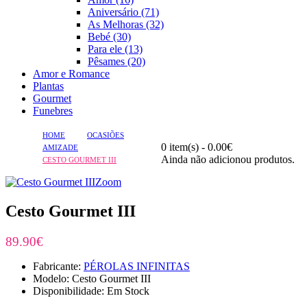
Aniversário (71)
As Melhoras (32)
Bebé (30)
Para ele (13)
Pêsames (20)
Amor e Romance
Plantas
Gourmet
Funebres
HOME
OCASIÕES
0 item(s) - 0.00€
AMIZADE
Ainda não adicionou produtos.
CESTO GOURMET III
Zoom
Cesto Gourmet III
89.90€
Fabricante:
PÉROLAS INFINITAS
Modelo: Cesto Gourmet III
Disponibilidade: Em Stock