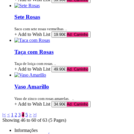
Sete Rosas
Saco com sete rosas vermelhas. ..
+ Add to Wish List
19.90€
Ad. Carrinho
Taça com Rosas
Taça de loiça com rosas. ..
+ Add to Wish List
49.90€
Ad. Carrinho
Vaso Amarillo
Vaso de zinco com rosas amarelas. ..
+ Add to Wish List
34.90€
Ad. Carrinho
|<
<
1
2
3
4
5
>
>|
Showing 46 to 60 of 63 (5 Pages)
Informações