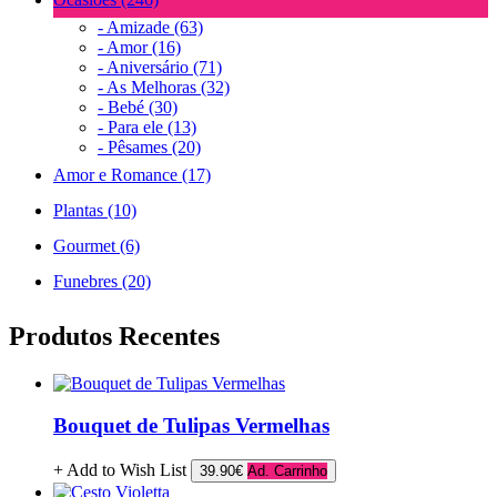
- Amizade (63)
- Amor (16)
- Aniversário (71)
- As Melhoras (32)
- Bebé (30)
- Para ele (13)
- Pêsames (20)
Amor e Romance (17)
Plantas (10)
Gourmet (6)
Funebres (20)
Produtos Recentes
Bouquet de Tulipas Vermelhas
+ Add to Wish List
39.90€
Ad. Carrinho