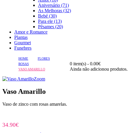
Aniversário (71)
As Melhoras (32)
Bebé (30)
Para ele (13)
Pêsames (20)
Amor e Romance
Plantas
Gourmet
Funebres
HOME
FLORES
0 item(s) - 0.00€
ROSAS
Ainda não adicionou produtos.
VASO AMARILLO
Zoom
Vaso Amarillo
Vaso de zinco com rosas amarelas.
34.90€