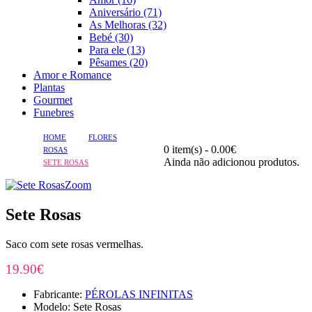
Aniversário (71)
As Melhoras (32)
Bebé (30)
Para ele (13)
Pêsames (20)
Amor e Romance
Plantas
Gourmet
Funebres
HOME
FLORES
0 item(s) - 0.00€
ROSAS
Ainda não adicionou produtos.
SETE ROSAS
Zoom
Sete Rosas
Saco com sete rosas vermelhas.
19.90€
Fabricante:
PÉROLAS INFINITAS
Modelo: Sete Rosas