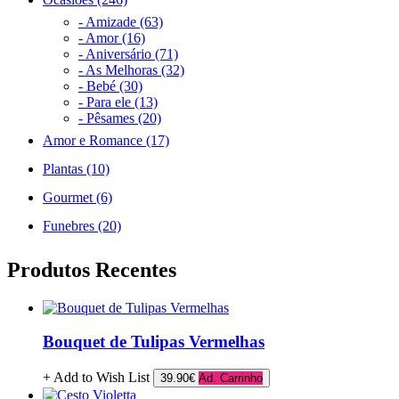
- Amizade (63)
- Amor (16)
- Aniversário (71)
- As Melhoras (32)
- Bebé (30)
- Para ele (13)
- Pêsames (20)
Amor e Romance (17)
Plantas (10)
Gourmet (6)
Funebres (20)
Produtos Recentes
Bouquet de Tulipas Vermelhas
+ Add to Wish List
39.90€
Ad. Carrinho