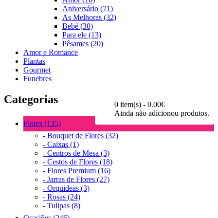
Aniversário (71)
As Melhoras (32)
Bebé (30)
Para ele (13)
Pêsames (20)
Amor e Romance
Plantas
Gourmet
Funebres
Categorias
0 item(s) - 0.00€
Ainda não adicionou produtos.
Flores (135)
- Bouquet de Flores (32)
- Caixas (1)
- Centros de Mesa (3)
- Cestos de Flores (18)
- Flores Premium (16)
- Jarras de Flores (27)
- Orquideas (3)
- Rosas (24)
- Tulipas (8)
Ocasiões (246)