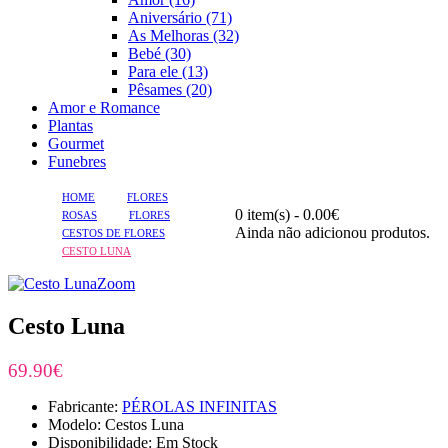
Aniversário (71)
As Melhoras (32)
Bebé (30)
Para ele (13)
Pêsames (20)
Amor e Romance
Plantas
Gourmet
Funebres
HOME
FLORES
0 item(s) - 0.00€
ROSAS
FLORES
Ainda não adicionou produtos.
CESTOS DE FLORES
CESTO LUNA
Zoom
Cesto Luna
69.90€
Fabricante:
PÉROLAS INFINITAS
Modelo: Cestos Luna
Disponibilidade: Em Stock