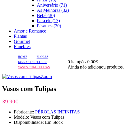
Aniversário (71)
As Melhoras (32)
Bebé (30)
Para ele (13)
Pêsames (20)
Amor e Romance
Plantas
Gourmet
Funebres
HOME
FLORES
0 item(s) - 0.00€
JARRAS DE FLORES
Ainda não adicionou produtos.
VASOS COM TULIPAS
Zoom
Vasos com Tulipas
39.90€
Fabricante:
PÉROLAS INFINITAS
Modelo: Vasos com Tulipas
Disponibilidade: Em Stock