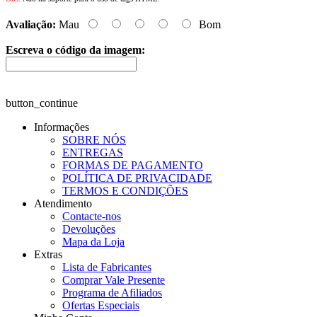
Avaliação:
Mau
Bom
Escreva o código da imagem:
button_continue
Informações
SOBRE NÓS
ENTREGAS
FORMAS DE PAGAMENTO
POLÍTICA DE PRIVACIDADE
TERMOS E CONDIÇÕES
Atendimento
Contacte-nos
Devoluções
Mapa da Loja
Extras
Lista de Fabricantes
Comprar Vale Presente
Programa de Afiliados
Ofertas Especiais