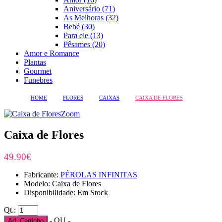
Aniversário (71)
As Melhoras (32)
Bebé (30)
Para ele (13)
Pêsames (20)
Amor e Romance
Plantas
Gourmet
Funebres
HOME
FLORES
CAIXAS
CAIXA DE FLORES
Zoom
Caixa de Flores
49.90€
Fabricante:
PÉROLAS INFINITAS
Modelo: Caixa de Flores
Disponibilidade: Em Stock
Qt.:
- OU -
Ad. Carrinho