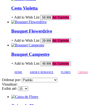
Cesto Violetta
+ Add to Wish List
59.90€
Ad. Carrinho
Bouquet Flowerdrive
+ Add to Wish List
29.90€
Ad. Carrinho
Bouquet Campestre
+ Add to Wish List
49.90€
Ad. Carrinho
HOME
AMOR E ROMANCE
FLORES
CAIXAS
Ordenar por:
Visualizar:
Exibir até: