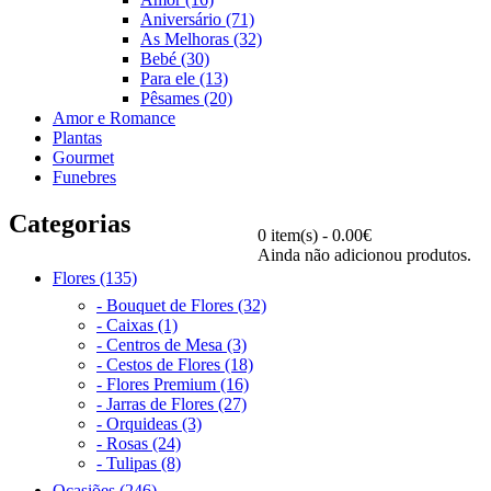
Aniversário (71)
As Melhoras (32)
Bebé (30)
Para ele (13)
Pêsames (20)
Amor e Romance
Plantas
Gourmet
Funebres
Categorias
0 item(s) - 0.00€
Ainda não adicionou produtos.
Flores (135)
- Bouquet de Flores (32)
- Caixas (1)
- Centros de Mesa (3)
- Cestos de Flores (18)
- Flores Premium (16)
- Jarras de Flores (27)
- Orquideas (3)
- Rosas (24)
- Tulipas (8)
Ocasiões (246)