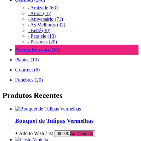
- Amizade (63)
- Amor (16)
- Aniversário (71)
- As Melhoras (32)
- Bebé (30)
- Para ele (13)
- Pêsames (20)
Amor e Romance (17)
Plantas (10)
Gourmet (6)
Funebres (20)
Produtos Recentes
Bouquet de Tulipas Vermelhas
+ Add to Wish List
39.90€
Ad. Carrinho