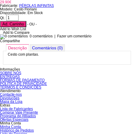
29.90€
Fabricante:
PÉROLAS INFINITAS
Modelo: Cesto Floriani
Disponibilidade: Em Stock
Qt.:
Ad. Carrinho
- OU -
Add to Wish List
Add to Compare
0 comentários
|
Fazer um comentário
Compartilhe
Descrição
Comentários (0)
Cesto com plantas.
Informações
SOBRE NÓS
ENTREGAS
FORMAS DE PAGAMENTO
POLÍTICA DE PRIVACIDADE
TERMOS E CONDIÇÕES
Atendimento
Contacte-nos
Devoluções
Mapa da Loja
Extras
Lista de Fabricantes
Comprar Vale Presente
Programa de Afiliados
Ofertas Especiais
Minha Conta
Minha Conta
Histórico de Pedidos