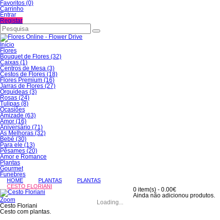
Favoritos (0)
Carrinho
Entrar
Registar
Início
Flores
Bouquet de Flores (32)
Caixas (1)
Centros de Mesa (3)
Cestos de Flores (18)
Flores Premium (16)
Jarras de Flores (27)
Orquideas (3)
Rosas (24)
Tulipas (8)
Ocasiões
Amizade (63)
Amor (16)
Aniversário (71)
As Melhoras (32)
Bebé (30)
Para ele (13)
Pêsames (20)
Amor e Romance
Plantas
Gourmet
Funebres
HOME
PLANTAS
PLANTAS
CESTO FLORIANI
0 item(s) - 0.00€
Ainda não adicionou produtos.
Zoom
Loading...
Cesto Floriani
Cesto com plantas.