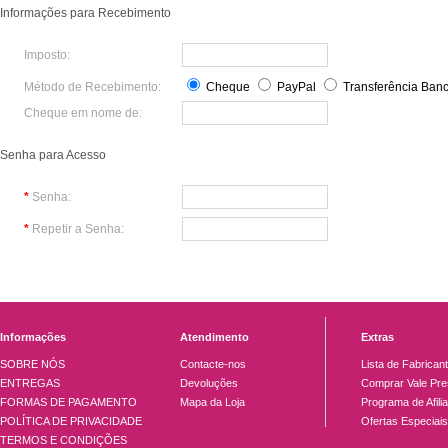
Informações para Recebimento
Imposto:
Método de Recebimento:
Cheque
PayPal
Transferência Banc
Cheque em nome de:
Senha para Acesso
*
Senha:
*
Repetir a Senha:
Informações
Atendimento
Extras
SOBRE NÓS
Contacte-nos
Lista de Fabrican
ENTREGAS
Devoluções
Comprar Vale Pre
FORMAS DE PAGAMENTO
Mapa da Loja
Programa de Afili
POLÍTICA DE PRIVACIDADE
Ofertas Especiais
TERMOS E CONDIÇÕES