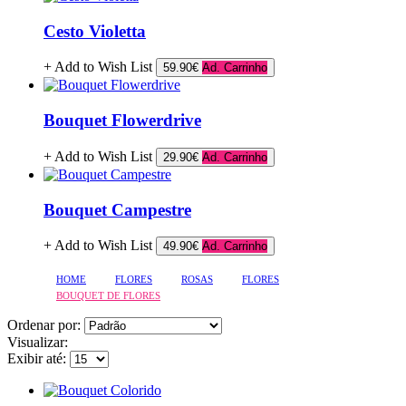
Cesto Violetta
+ Add to Wish List
59.90€
Ad. Carrinho
Bouquet Flowerdrive
+ Add to Wish List
29.90€
Ad. Carrinho
Bouquet Campestre
+ Add to Wish List
49.90€
Ad. Carrinho
HOME
FLORES
ROSAS
FLORES
BOUQUET DE FLORES
Ordenar por:
Visualizar:
Exibir até: