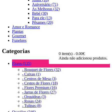
Aniversário (71)
As Melhoras (32)
Bebé (30)
Para ele (13)
Pêsames (20)
Amor e Romance
Plantas
Gourmet
Funebres
Categorias
0 item(s) - 0.00€
Ainda não adicionou produtos.
Flores (135)
- Bouquet de Flores (32)
- Caixas (1)
- Centros de Mesa (3)
- Cestos de Flores (18)
- Flores Premium (16)
- Jarras de Flores (27)
- Orquideas (3)
- Rosas (24)
- Tulipas (8)
Ocasiões (246)