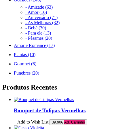
- Amizade (63)
- Amor (16)
- Aniversário (71)
- As Melhoras (32)
- Bebé (30)
- Para ele (13)
- Pêsames (20)
Amor e Romance (17)
Plantas (10)
Gourmet (6)
Funebres (20)
Produtos Recentes
Bouquet de Tulipas Vermelhas
+ Add to Wish List
39.90€
Ad. Carrinho